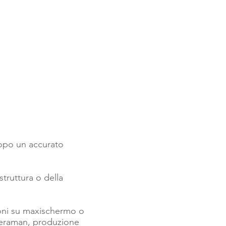
Video
Preventivi
Contatti
dopo un accurato
struttura o della
ioni su maxischermo o
ameraman, produzione