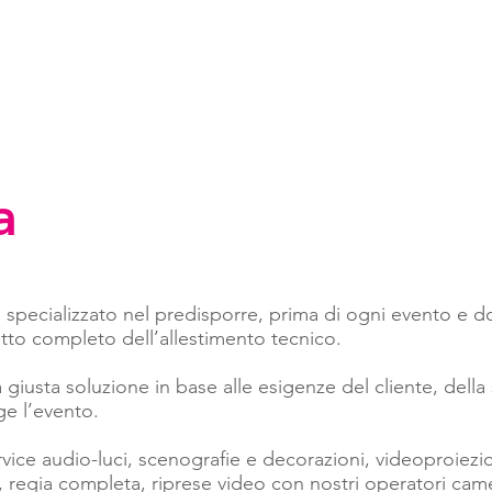
me
Chi Siamo
Perché Sceglierci
Servizi
Galleria
a
specializzato nel predisporre, prima di ogni evento e 
etto completo dell’allestimento tecnico.
giusta soluzione in base alle esigenze del cliente, della 
ge l’evento.
ervice audio-luci, scenografie e decorazioni, videoproiez
, regia completa, riprese video con nostri operatori c