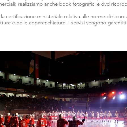
erciali; realizziamo anche book fotografici e dvd ricordo
la certificazione ministeriale relativa alle norme di sicure
ture e delle apparecchiature. I servizi vengono garantiti 