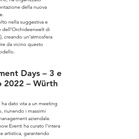
sentazione della nuova
e.
olto nella suggestiva e
ce dell’Orchideenwelt di
), creando un’atmosfera
ire da vicino questo
odello.
ent Days – 3 e
o 2022 – Würth
ha dato vita a un meeting
vo, riunendo i massimi
management aziendale.
ow Eventi ha curato l’intera
e artistica, garantendo