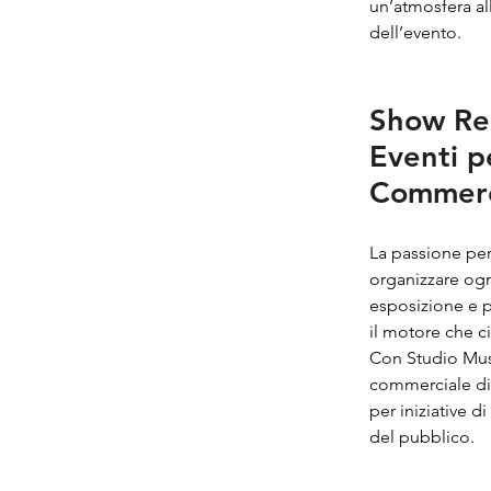
un’atmosfera al
dell’evento.
Show Re
Eventi p
Commerc
La passione per
organizzare ogn
esposizione e 
il motore che c
Con Studio Musi
commerciale div
per iniziative 
del pubblico.