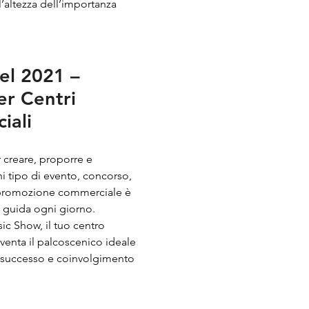
l’altezza dell’importanza
el 2021 –
er Centri
iali
 creare, proporre e
i tipo di evento, concorso,
promozione commerciale è
i guida ogni giorno.
c Show, il tuo centro
enta il palcoscenico ideale
di successo e coinvolgimento