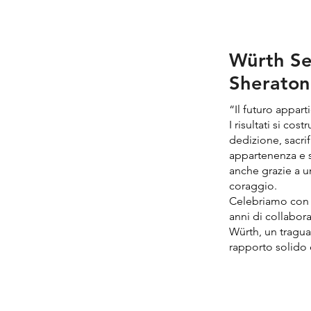
Würth Se
Sheraton 
“Il futuro appart
I risultati si co
dedizione, sacrif
appartenenza e sp
anche grazie a 
coraggio.
Celebriamo con o
anni di collabor
Würth, un tragu
rapporto solido 