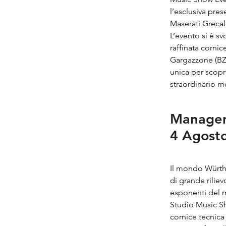
l’esclusiva pre
Maserati Grecal
L’evento si è sv
raffinata corni
Gargazzone (BZ
unica per scopr
straordinario m
Managem
4 Agost
Il mondo Würth 
di grande rilie
esponenti del 
Studio Music Sh
cornice tecnica 