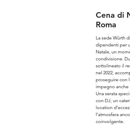
Cena di 
Roma
La sede Würth di 
dipendenti per u
Natale, un mome
condivisione. Du
sottolineato il 
nel 2022, accomp
proseguire con 
impegno anche n
Una serata speci
con DJ, un cater
location d’eccez
l’atmosfera anco
coinvolgente.