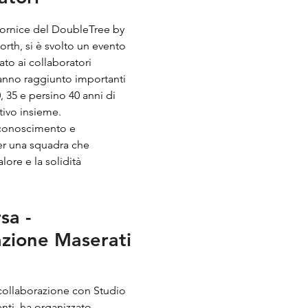
 cornice del DoubleTree by
orth, si è svolto un evento
ato ai collaboratori
anno raggiunto importanti
0, 35 e persino 40 anni di
tivo insieme.
iconoscimento e
er una squadra che
alore e la solidità
sa -
zione Maserati
collaborazione con Studio
ti, ha organizzato