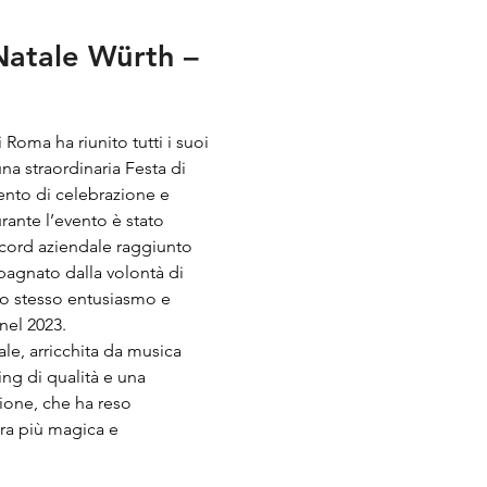
Natale Würth –
Roma ha riunito tutti i suoi
na straordinaria Festa di
nto di celebrazione e
rante l’evento è stato
record aziendale raggiunto
agnato dalla volontà di
lo stesso entusiasmo e
el 2023.
ale, arricchita da musica
ing di qualità e una
ione, che ha reso
ra più magica e