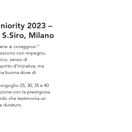
niority 2023 –
S.Siro, Milano
iene ai coraggiosi.”
struiscono con impegno,
icio, senso di
irito d’iniziativa, ma
una buona dose di
rgoglio 25, 30, 35 e 40
azione con la prestigiosa
ardo che testimonia un
e duraturo.