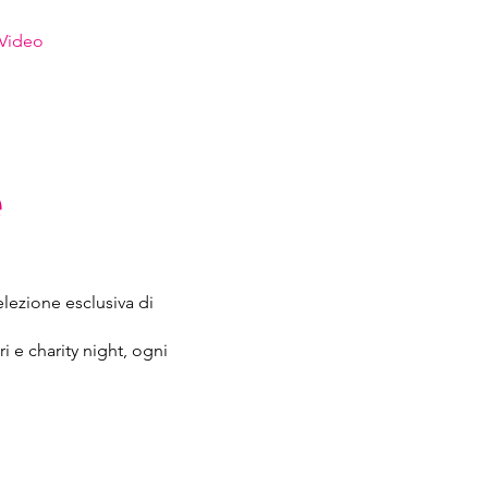
Video
Preventivi
Contatti
e
lezione esclusiva di
i e charity night, ogni