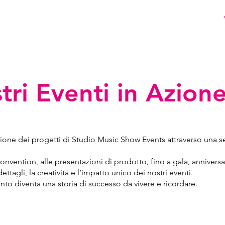
me
Chi Siamo
Perché Sceglierci
Servizi
Galleria
tri Eventi in Azion
zione dei progetti di Studio Music Show Events attraverso una se
onvention, alle presentazioni di prodotto, fino a gala, anniversar
ettagli, la creatività e l’impatto unico dei nostri eventi.
ento diventa una storia di successo da vivere e ricordare.