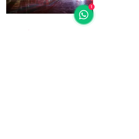
1
di
Jerry Gualterotti
Via Lancia 8/A
39100 Bolzano BZ
P.IVA:
02611490216
info@studiomusicshow.it
+39 0471 054800
+39 335 6268770
Privacy & Cookies