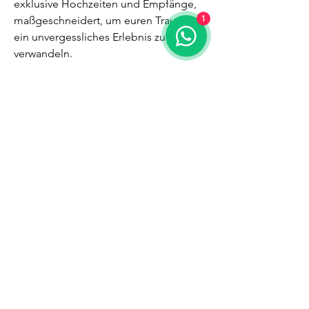
exklusive Hochzeiten und Empfänge,
maßgeschneidert, um euren Traum in
1
ein unvergessliches Erlebnis zu
verwandeln.
Events zu Hause
Wir verwandeln jede Location in den
perfekten Rahmen für ein elegantes
und unvergessliches Event bei euch zu
Hause.
Jedes Event ist darauf ausgelegt, einen
bleibenden Eindruck zu hinterlassen:
Professionalität, Kreativität und Liebe
zum Detail sind unsere Markenzeichen.